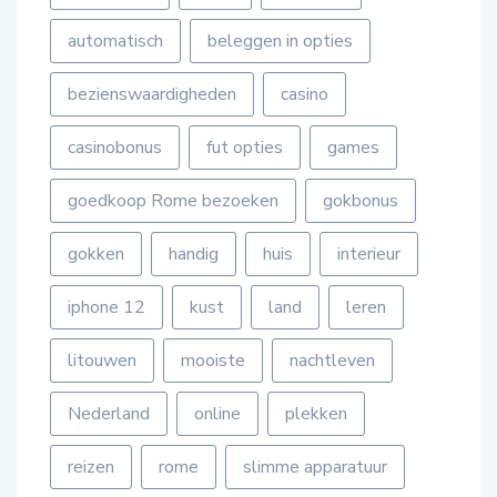
automatisch
beleggen in opties
bezienswaardigheden
casino
casinobonus
fut opties
games
goedkoop Rome bezoeken
gokbonus
gokken
handig
huis
interieur
iphone 12
kust
land
leren
litouwen
mooiste
nachtleven
Nederland
online
plekken
reizen
rome
slimme apparatuur