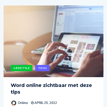
LIFESTYLE
TECH
Word online zichtbaar met deze
tips
Onlino
APRIL 25, 2022