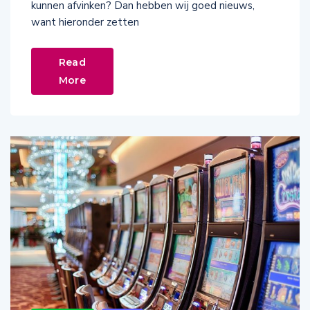
kunnen afvinken? Dan hebben wij goed nieuws,
want hieronder zetten
Read
More