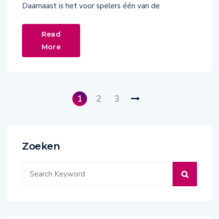
Daarnaast is het voor spelers één van de
Read
More
1
2
3
Zoeken