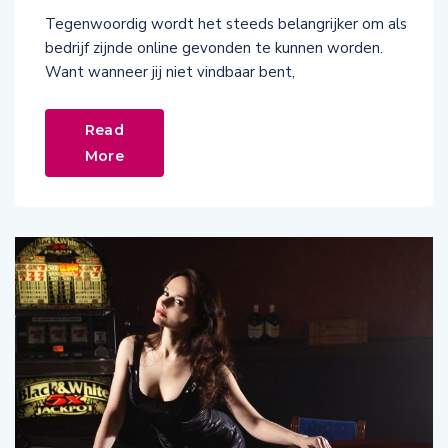
Tegenwoordig wordt het steeds belangrijker om als
bedrijf zijnde online gevonden te kunnen worden.
Want wanneer jij niet vindbaar bent,
Read
More