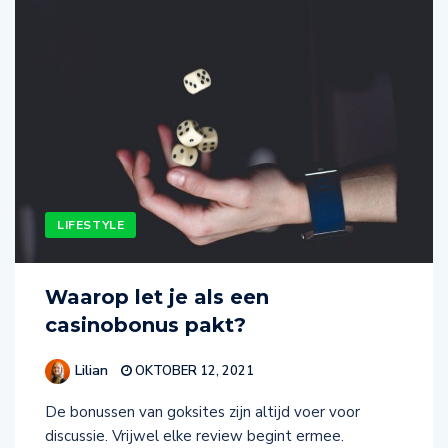
LIFESTYLE
Waarop let je als een
casinobonus pakt?
Lilian
OKTOBER 12, 2021
De bonussen van goksites zijn altijd voer voor
discussie. Vrijwel elke review begint ermee.