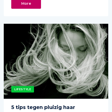
More
LIFESTYLE
5 tips tegen pluizig haar