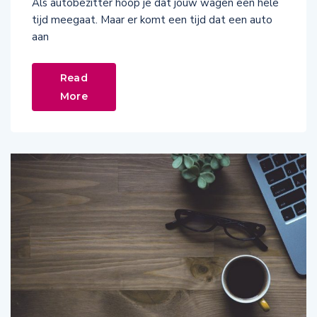
Als autobezitter hoop je dat jouw wagen een hele
tijd meegaat. Maar er komt een tijd dat een auto
aan
Read
More