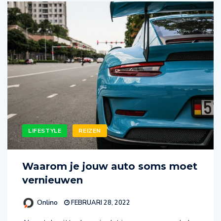
LIFESTYLE
REIZEN
Waarom je jouw auto soms moet
vernieuwen
Onlino
FEBRUARI 28, 2022