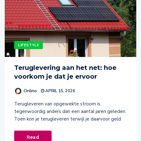
LIFESTYLE
Teruglevering aan het net: hoe
voorkom je dat je ervoor
Onlino
APRIL 15, 2026
Terugleveren van opgewekte stroom is
tegenwoordig anders dan een aantal jaren geleden.
Toen kon je terugleveren terwijl je daarvoor geld
Read