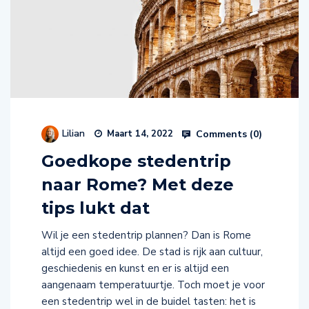
Lilian
Comments (
0
)
Maart 14, 2022
Goedkope stedentrip
naar Rome? Met deze
tips lukt dat
Wil je een stedentrip plannen? Dan is Rome
altijd een goed idee. De stad is rijk aan cultuur,
geschiedenis en kunst en er is altijd een
aangenaam temperatuurtje. Toch moet je voor
een stedentrip wel in de buidel tasten: het is