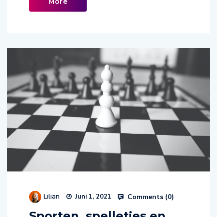
More
Lilian
Comments (
0
)
Juni 1, 2021
Sporten, spelletjes en