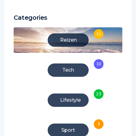
Categories
11
Reizen
10
Tech
23
Lifestyle
3
Sport