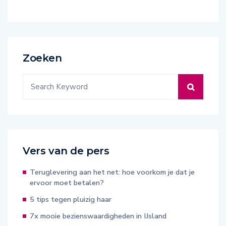
Zoeken
Vers van de pers
Teruglevering aan het net: hoe voorkom je dat je
ervoor moet betalen?
5 tips tegen pluizig haar
7x mooie bezienswaardigheden in IJsland