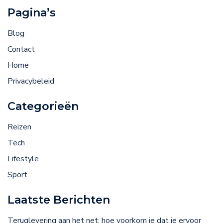
Pagina’s
Blog
Contact
Home
Privacybeleid
Categorieën
Reizen
Tech
Lifestyle
Sport
Laatste Berichten
Teruglevering aan het net: hoe voorkom je dat je ervoor