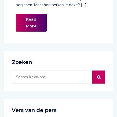
beginnen. Maar hoe herken je deze? […]
Read
More
Zoeken
Vers van de pers