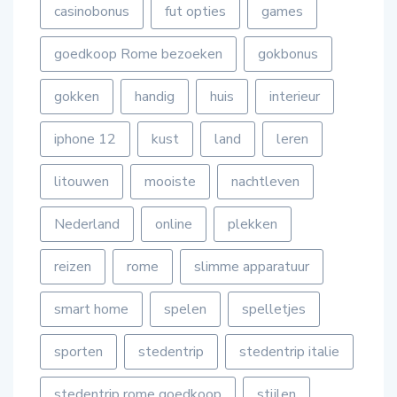
casinobonus
fut opties
games
goedkoop Rome bezoeken
gokbonus
gokken
handig
huis
interieur
iphone 12
kust
land
leren
litouwen
mooiste
nachtleven
Nederland
online
plekken
reizen
rome
slimme apparatuur
smart home
spelen
spelletjes
sporten
stedentrip
stedentrip italie
stedentrip rome goedkoop
stijlen