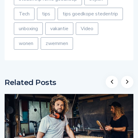
Tech
tips
tips goedkope stedentrip
unboxing
vakantie
Video
wonen
zwemmen
Related Posts