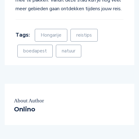
mee te pakken. Vanuit deze stad kun je nog veel
meer gebieden gaan ontdekken tijdens jouw reis.
Tags:
Hongarije
reistips
boedapest
natuur
About Author
Onlino