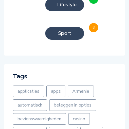
Lifestyle
3
Sport
Tags
applicaties
apps
Armenie
automatisch
beleggen in opties
bezienswaardigheden
casino