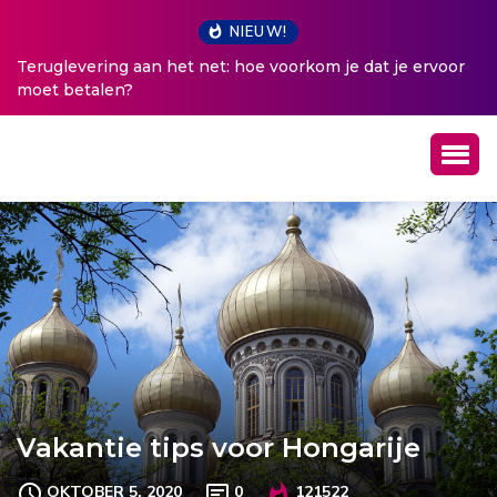
NIEUW!
oor
5 tips tegen pluizig haar
Vakantie tips voor Hongarije
OKTOBER 5, 2020
0
121522